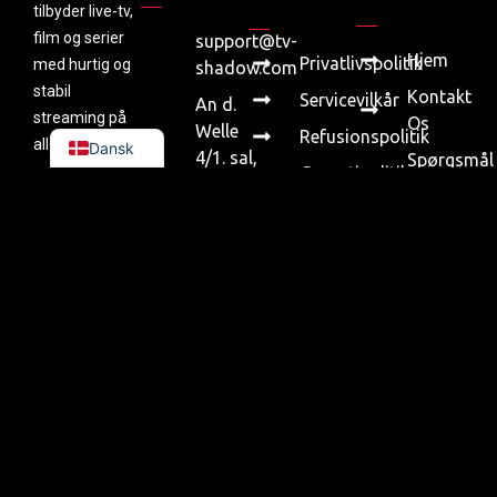
tilbyder live-tv,
film og serier
support@tv-
Hjem
Privatlivspolitik
med hurtig og
shadow.com
stabil
Kontakt
Servicevilkår
An d.
streaming på
Os
Welle
Refusionspolitik
alle enheder.
Dansk
4/1. sal,
Spørgsmål
Garantipolitik
60322
Og Svar
Digital
Frankfurt
Priser
Levering
am Main,
Vejledning
Tyskland
GDPR-
Om
Politik
Os
Henvisning
Forhandler
Copyright © 2026 TV