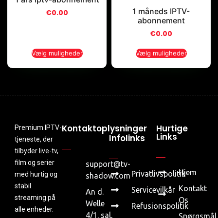
1 måneds IPTV-
€
0.00
abonnement
€
0.00
Vælg muligheder
Vælg muligheder
Kontaktoplysninger
Hurtige
Premium IPTV-
Links
Infolinks
tjeneste, der
tilbyder live-tv,
film og serier
support@tv-
Hjem
Privatlivspolitik
med hurtig og
shadow.com
stabil
Kontakt
Servicevilkår
An d.
streaming på
Os
Welle
Refusionspolitik
alle enheder.
4/1. sal,
Spørgsmål