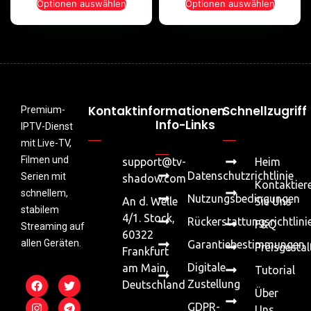
Optionen auswählen
Optionen auswählen
Kontaktinformationen
Schnellzugriff
Premium-
Info-Links
IPTV-Dienst
mit Live-TV,
Filmen und
support@tv-
Heim
Datenschutzrichtlinie
Serien mit
shadow.com
Kontaktier
schnellem,
Nutzungsbedingungen
An d. Welle
Sie Uns
stabilem
4/1. Stock,
Rückerstattungsrichtlini
F&Q
Streaming auf
60322
allen Geräten.
Garantiebestimmungen
Preisgesta
Frankfurt
Digitale
am Main,
Tutorial
Zustellung
Deutschland
Über
GDPR-
Uns