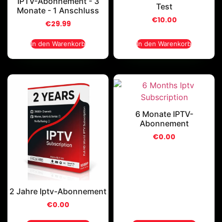
IPTV-Abonnement - 3
Test
Monate - 1 Anschluss
€
10.00
€
29.99
In den Warenkorb
In den Warenkorb
6 Monate IPTV-
Abonnement
€
0.00
2 Jahre Iptv-Abonnement
€
0.00