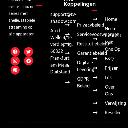
Koppelingen
live tv, films en
series met
support@tv-
Home
snelle, stabiele
shadow.com
Privacybeleid
streaming op
Neem
An d.
alle apparaten.
Servicevoorwaarden
Contact
Welle 4/1e
Met
Restitutiebeleid
verdieping,
Ons Op
60322
Garantiebeleid
Frankfurt
F&Q
Digitale
am Main,
Prijzen
Levering
Duitsland
Les
GDPR-
Beleid
Over
Ons
Verwijzing
Reseller