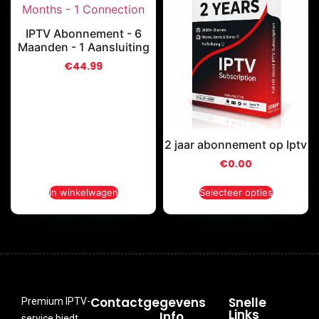
IPTV Abonnement - 6
Maanden - 1 Aansluiting
€
44.99
2 jaar abonnement op Iptv
€
0.00
In winkelwagen
Selecteer opties
Contactgegevens
Snelle
Premium IPTV-
Links
Info
service biedt