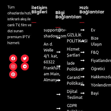
İletişim
Hızlı
Tüm
Bilgileri
Bağlantılar
Bilgi
cihazlarda hızlı,
Bağlantıları
istikrarlı akış ile
canlı TV, film ve
support@tv-
Ev
dizi sunan
GİZLİLİK
shadow.com
premium IPTV
Bize
POLİTİKASI
hizmeti.
An d.
Ulaşın
Hi̇zmet
Welle
F&Q
Şartlari
4/1. kat,
Fiyatlandı
60322
İade
Frankfurt
Öğretici
Poli̇ti̇kasi
am Main,
Hakkımızd
Garanti̇
Almanya
Poli̇ti̇kasi
Yönlendir
Di̇ji̇tal
Bayi
Tesli̇mat
GDPR