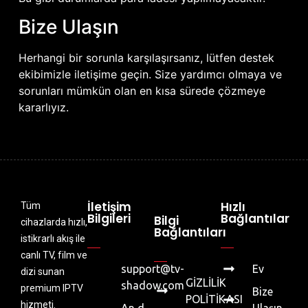
Bize Ulaşın
Herhangi bir sorunla karşılaşırsanız, lütfen destek
ekibimizle iletişime geçin. Size yardımcı olmaya ve
sorunları mümkün olan en kısa sürede çözmeye
kararlıyız.
İletişim
Hızlı
Tüm
Bilgileri
Bağlantılar
Bilgi
cihazlarda hızlı,
Bağlantıları
istikrarlı akış ile
canlı TV, film ve
support@tv-
Ev
dizi sunan
GİZLİLİK
shadow.com
premium IPTV
Bize
POLİTİKASI
hizmeti.