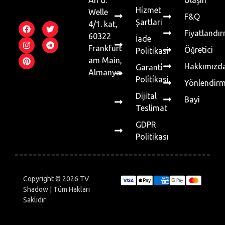
An d.
Ulaşın
Hi̇zmet
Welle
F&Q
Şartlari
4/1. kat,
Fiyatlandı
60322
İade
Frankfurt
Öğretici
Poli̇ti̇kasi
am Main,
Hakkımızd
Garanti̇
Almanya
Poli̇ti̇kasi
Yönlendir
Di̇ji̇tal
Bayi
Tesli̇mat
GDPR
Politikası
Copyright © 2026 TV
Shadow | Tüm Hakları
Saklıdır