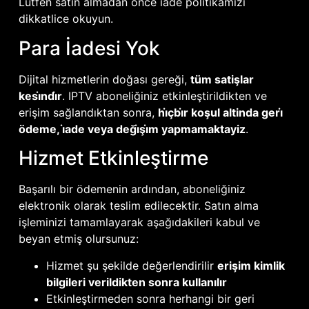
Lütfen satın almadan önce iade politikamızı
dikkatlice okuyun.
Para İadesi Yok
Dijital hizmetlerin doğası gereği,
tüm satişlar
kesi̇ndi̇r
. IPTV aboneliğiniz etkinleştirildikten ve
erişim sağlandıktan sonra,
hi̇çbi̇r koşul altinda geri̇
ödeme, i̇ade veya deği̇şi̇m yapmamaktayiz
.
Hizmet Etkinleştirme
Başarılı bir ödemenin ardından, aboneliğiniz
elektronik olarak teslim edilecektir. Satın alma
işleminizi tamamlayarak aşağıdakileri kabul ve
beyan etmiş olursunuz:
Hizmet şu şekilde değerlendirilir
erişim kimlik
bilgileri verildikten sonra kullanılır
Etkinleştirmeden sonra herhangi bir geri