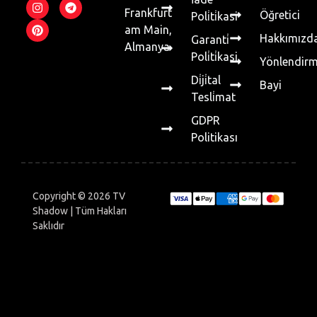
Frankfurt
Öğretici
Poli̇ti̇kasi
am Main,
Hakkımızd
Garanti̇
Almanya
Poli̇ti̇kasi
Yönlendir
Di̇ji̇tal
Bayi
Tesli̇mat
GDPR
Politikası
Copyright © 2026 TV
Shadow | Tüm Hakları
Saklıdır