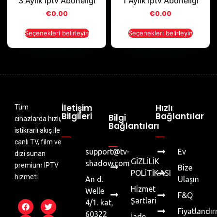
3 Aylık Iptv Aboneliği
1 Aylık Iptv Aboneliği
€
0.00
€
0.00
Seçenekleri belirleyin
Seçenekleri belirleyin
İletişim
Hızlı
Tüm
Bilgileri
Bağlantılar
Bilgi
cihazlarda hızlı,
Bağlantıları
istikrarlı akış ile
canlı TV, film ve
support@tv-
Ev
dizi sunan
GİZLİLİK
shadow.com
premium IPTV
Bize
POLİTİKASI
hizmeti.
An d.
Ulaşın
Hi̇zmet
Welle
F&Q
Şartlari
4/1. kat,
Fiyatlandı
60322
İade