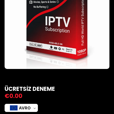
ÜCRETSIZ DENEME
€
0.00
AVRO