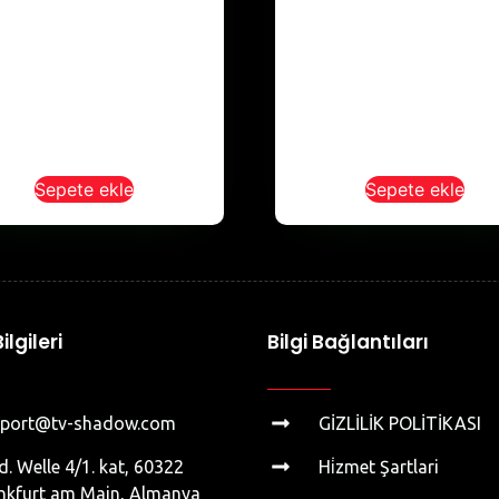
Sepete ekle
Sepete ekle
ilgileri
Bilgi Bağlantıları
pport@tv-shadow.com
GİZLİLİK POLİTİKASI
d. Welle 4/1. kat, 60322
Hi̇zmet Şartlari
nkfurt am Main, Almanya