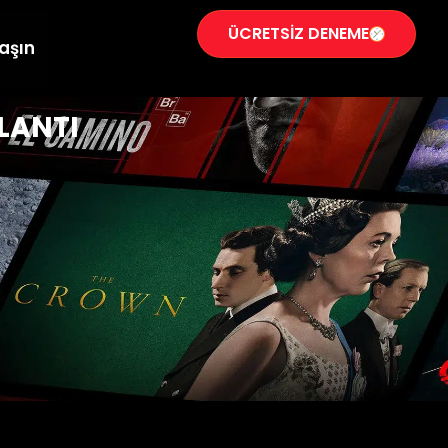
ÜCRETSİZ DENEME
laşın
ĞLANTI