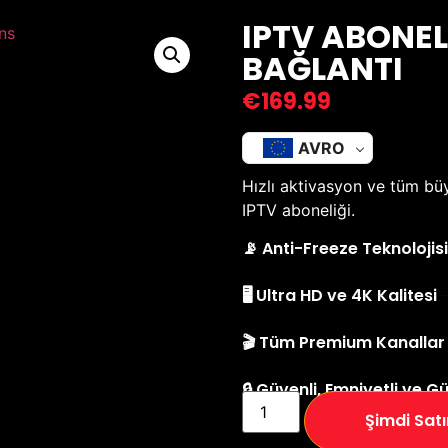
IPTV ABONELI
BAĞLANTI
€
169.99
AVRO
Hızlı aktivasyon ve tüm bü
IPTV aboneliği.
📡 Anti-Freeze Teknolojisi
🖥️ Ultra HD ve 4K Kalitesi
🎬 Tüm Premium Kanallar
🔒 Güvenli, Emniyetli ve Gü
Şimdi Satı