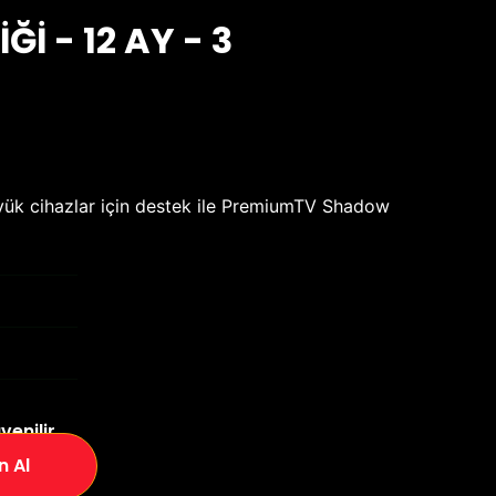
ĞI - 12 AY - 3
yük cihazlar için destek ile PremiumTV Shadow
venilir
n Al