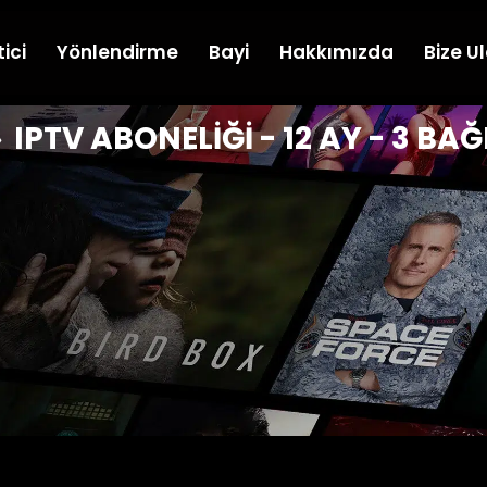
ici
Yönlendirme
Bayi
Hakkımızda
Bize U
IPTV ABONELIĞI - 12 AY - 3 BA
»