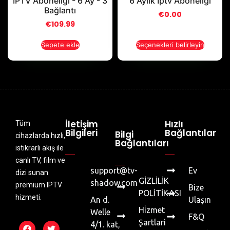
IPTV Aboneliği - 6 Ay - 3
6 Aylık Iptv Aboneliği
Bağlantı
€
0.00
€
109.99
Sepete ekle
Seçenekleri belirleyin
İletişim
Hızlı
Tüm
Bilgileri
Bağlantılar
Bilgi
cihazlarda hızlı,
Bağlantıları
istikrarlı akış ile
canlı TV, film ve
support@tv-
Ev
dizi sunan
GİZLİLİK
shadow.com
premium IPTV
Bize
POLİTİKASI
hizmeti.
An d.
Ulaşın
Hi̇zmet
Welle
F&Q
Şartlari
4/1. kat,