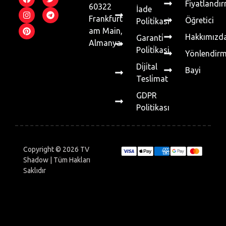
Fiyatlandı
60322
İade
Frankfurt
Öğretici
Poli̇ti̇kasi
am Main,
Hakkımızd
Garanti̇
Almanya
Poli̇ti̇kasi
Yönlendir
Di̇ji̇tal
Bayi
Tesli̇mat
GDPR
Politikası
Copyright © 2026 TV
Shadow | Tüm Hakları
Saklıdır